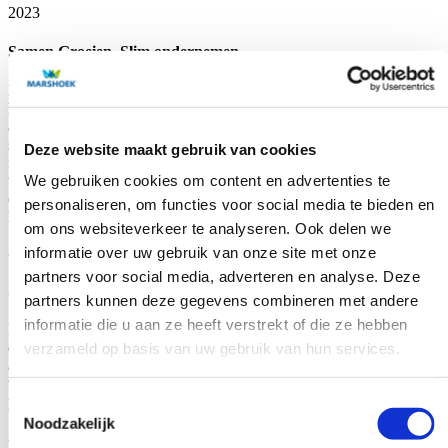
2023
Samen Groeien, Slim ondernemen
De aankomende wettelijke tabaksban per juli 2024 leidt tot een
herijking van het klantafhandelingsgebied, wat aanpassingen in het
assortiment en de winkelstrategie vereist. Tegelijkertijd vraagt de
stijging van de lonen om een aangescherpt HR-beleid, waarbij de
Deze website maakt gebruik van cookies
focus verder gaat dan kostenoptimalisatie en ook een balans zoekt
We gebruiken cookies om content en advertenties te
tussen commercie en efficiëntie. Positief is dat de energieprijzen
dalen ten opzichte van het voorgaande jaar, al blijven ze nog altijd
personaliseren, om functies voor social media te bieden en
hoger dan het historische gemiddelde.
om ons websiteverkeer te analyseren. Ook delen we
2022
informatie over uw gebruik van onze site met onze
partners voor social media, adverteren en analyse. Deze
Samen Gaan!
partners kunnen deze gegevens combineren met andere
informatie die u aan ze heeft verstrekt of die ze hebben
De supermarktbranche kreeg te maken met extreem hoge
energiekosten en sterk stijgende rentes, wat het financiële landschap
verzameld op basis van uw gebruik van hun services.
aanzienlijk veranderde. Ondanks een stijging in de omzet daalden de
volumes, wat wijst op een veranderend koopgedrag en toegenomen
prijsdruk.
Toestemmingsselectie
Noodzakelijk
2021