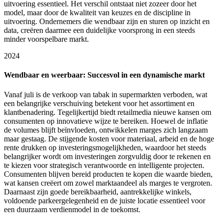
uitvoering essentieel. Het verschil ontstaat niet zozeer door het
model, maar door de kwaliteit van keuzes en de discipline in
uitvoering. Ondernemers die wendbaar zijn en sturen op inzicht en
data, creëren daarmee een duidelijke voorsprong in een steeds
minder voorspelbare markt.
2024
Wendbaar en weerbaar: Succesvol in een dynamische markt
Vanaf juli is de verkoop van tabak in supermarkten verboden, wat
een belangrijke verschuiving betekent voor het assortiment en
klantbenadering. Tegelijkertijd biedt retailmedia nieuwe kansen om
consumenten op innovatieve wijze te bereiken. Hoewel de inflatie
de volumes blijft beïnvloeden, ontwikkelen marges zich langzaam
maar gestaag. De stijgende kosten voor materiaal, arbeid en de hoge
rente drukken op investeringsmogelijkheden, waardoor het steeds
belangrijker wordt om investeringen zorgvuldig door te rekenen en
te kiezen voor strategisch verantwoorde en intelligente projecten.
Consumenten blijven bereid producten te kopen die waarde bieden,
wat kansen creëert om zowel marktaandeel als marges te vergroten.
Daarnaast zijn goede bereikbaarheid, aantrekkelijke winkels,
voldoende parkeergelegenheid en de juiste locatie essentieel voor
een duurzaam verdienmodel in de toekomst.