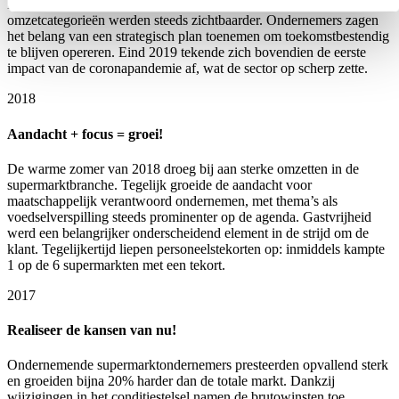
De verschillen in prestaties tussen supermarkten in diverse
omzetcategorieën werden steeds zichtbaarder. Ondernemers zagen
het belang van een strategisch plan toenemen om toekomstbestendig
te blijven opereren. Eind 2019 tekende zich bovendien de eerste
impact van de coronapandemie af, wat de sector op scherp zette.
2018
Aandacht + focus = groei!
De warme zomer van 2018 droeg bij aan sterke omzetten in de
supermarktbranche. Tegelijk groeide de aandacht voor
maatschappelijk verantwoord ondernemen, met thema’s als
voedselverspilling steeds prominenter op de agenda. Gastvrijheid
werd een belangrijker onderscheidend element in de strijd om de
klant. Tegelijkertijd liepen personeelstekorten op: inmiddels kampte
1 op de 6 supermarkten met een tekort.
2017
Realiseer de kansen van nu!
Ondernemende supermarktondernemers presteerden opvallend sterk
en groeiden bijna 20% harder dan de totale markt. Dankzij
wijzigingen in het conditiestelsel namen de brutowinsten toe.