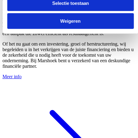
Selectie toestaan
Dankzij onze jarenlange ervaring en uitgebreide kennis worden wij
gewaardeerd door kredietverstrekkers. Dit stelt ons in staat om snel
Weigeren
duidelijkheid te geven over de haalbaarheid van uw financiering.
Wij zorgen ervoor dat u de meest optimale financiering krijgt, met
een aanpak die zowel efficiënt als resultaatgericht is.
Of het nu gaat om een investering, groei of herstructurering, wij
begeleiden u in het verkrijgen van de juiste financiering en bieden u
de zekerheid die u nodig heeft voor de toekomst van uw
onderneming. Bij Marshoek bent u verzekerd van een deskundige
financiële partner.
Meer info