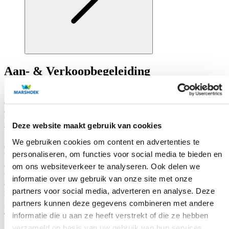
Aan- & Verkoopbegeleiding
In het dynamische speelveld van de retail ondersteunt Marshoek
dagelijks ondernemers bij het aan- en verkopen van hun
onderneming. Met meer dan 40 jaar ervaring en 650 retailers als
klant, zijn wij de specialist in deze belangrijke fase. Bij Marshoek
Deze website maakt gebruik van cookies
bent u verzekerd van een deskundige en betrouwbare partner.
We gebruiken cookies om content en advertenties te
Onze diepgaande kennis van de branche en onze ervaring helpen u
personaliseren, om functies voor social media te bieden en
bij het creëren van de beste start- of verkooppositie in
onderhandelingen. Altijd met uw belang voorop. Of u nu koopt of
om ons websiteverkeer te analyseren. Ook delen we
verkoopt, wij bieden de juiste ondersteuning om uw
informatie over uw gebruik van onze site met onze
ondernemersdoelen te bereiken en een succesvolle transactie te
partners voor social media, adverteren en analyse. Deze
realiseren.
partners kunnen deze gegevens combineren met andere
Meer info
informatie die u aan ze heeft verstrekt of die ze hebben
verzameld op basis van uw gebruik van hun services.