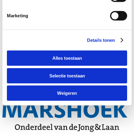
Sommige klanten zijn overgegaan omdat ze volledige digitaal
en papierloos wilde gaan werken. Andere klanten zijn naar
Marketing
AFAS ERP gegaan ten behoeve van kwaliteitsverbetering,
efficiëntie inzake personeelsadministratie of een combinatie
van beide. Er zijn natuurlijk nog veel meer redenen om te
kiezen voor AFAS ERP.
Details tonen
Met AFAS ERP zit u goed. U blijft als klant profiteren van de
ontwikkelingen vanuit AFAS en Marshoek. Zo is AFAS
momenteel druk bezig om AI een plek te geven binnen AFAS
Alles toestaan
ERP. En Marshoek is bezig om de nieuwe functionaliteiten uit
te werken en toe te passen voor de retail.
Selectie toestaan
Weigeren