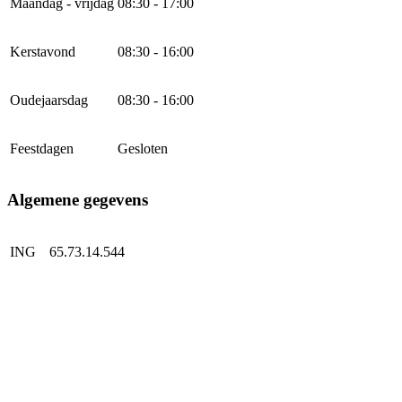
Maandag - vrijdag
08:30 - 17:00
Kerstavond
08:30 - 16:00
Oudejaarsdag
08:30 - 16:00
Feestdagen
Gesloten
Algemene gegevens
ING
65.73.14.544
IBAN
NL41INGB0657314544
KVK
30131973
BTW
NL807305091B01