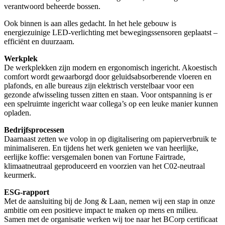
verantwoord beheerde bossen.
Ook binnen is aan alles gedacht. In het hele gebouw is
energiezuinige LED-verlichting met bewegingssensoren geplaatst –
efficiënt en duurzaam.
Werkplek
De werkplekken zijn modern en ergonomisch ingericht. Akoestisch
comfort wordt gewaarborgd door geluidsabsorberende vloeren en
plafonds, en alle bureaus zijn elektrisch verstelbaar voor een
gezonde afwisseling tussen zitten en staan. Voor ontspanning is er
een spelruimte ingericht waar collega’s op een leuke manier kunnen
opladen.
Bedrijfsprocessen
Daarnaast zetten we volop in op digitalisering om papierverbruik te
minimaliseren. En tijdens het werk genieten we van heerlijke,
eerlijke koffie: versgemalen bonen van Fortune Fairtrade,
klimaatneutraal geproduceerd en voorzien van het C02-neutraal
keurmerk.
ESG-rapport
Met de aansluiting bij de Jong & Laan, nemen wij een stap in onze
ambitie om een positieve impact te maken op mens en milieu.
Samen met de organisatie werken wij toe naar het BCorp certificaat