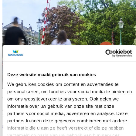
Deze website maakt gebruik van cookies
We gebruiken cookies om content en advertenties te
personaliseren, om functies voor social media te bieden en
Wil u meer te weten komen over de Jong & Laan?
om ons websiteverkeer te analyseren. Ook delen we
informatie over uw gebruik van onze site met onze
Neem dan een kijkje op de website.
partners voor social media, adverteren en analyse. Deze
partners kunnen deze gegevens combineren met andere
de Jong & Laan
informatie die u aan ze heeft verstrekt of die ze hebben
verzameld op basis van uw gebruik van hun services.