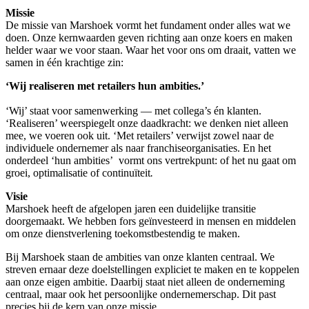
Missie
De missie van Marshoek vormt het fundament onder alles wat we
doen. Onze kernwaarden geven richting aan onze koers en maken
helder waar we voor staan. Waar het voor ons om draait, vatten we
samen in één krachtige zin:
‘Wij realiseren met retailers hun ambities.’
‘Wij’ staat voor samenwerking — met collega’s én klanten.
‘Realiseren’ weerspiegelt onze daadkracht: we denken niet alleen
mee, we voeren ook uit. ‘Met retailers’ verwijst zowel naar de
individuele ondernemer als naar franchiseorganisaties. En het
onderdeel ‘hun ambities’ vormt ons vertrekpunt: of het nu gaat om
groei, optimalisatie of continuïteit
.
Visie
Marshoek heeft de afgelopen jaren een duidelijke transitie
doorgemaakt. We hebben fors geïnvesteerd in mensen en middelen
om onze dienstverlening toekomstbestendig te maken.
Bij Marshoek staan de ambities van onze klanten centraal. We
streven ernaar deze doelstellingen expliciet te maken en te koppelen
aan onze eigen ambitie. Daarbij staat niet alleen de onderneming
centraal, maar ook het persoonlijke ondernemerschap. Dit past
precies bij de kern van onze missie.